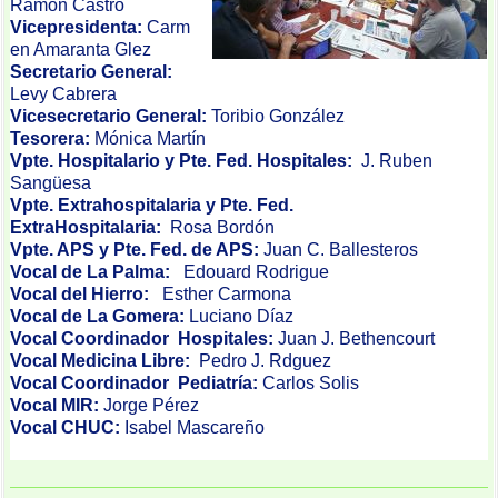
Ramón Castro
Vicepresidenta:
Carm
en Amaranta Glez
Secretario General:
Levy Cabrera
Vicesecretario General:
Toribio González
Tesorera:
Mónica Martín
Vpte. Hospitalario y Pte. Fed. Hospitales:
J. Ruben
Sangüesa
Vpte. Extrahospitalaria y Pte. Fed.
ExtraHospitalaria:
Rosa Bordón
Vpte. APS y Pte. Fed. de APS:
Juan C. Ballesteros
Vocal de La Palma:
Edouard Rodrigue
Vocal del Hierro:
Esther Carmona
Vocal de La Gomera:
Luciano Díaz
Vocal Coordinador Hospitales:
Juan J. Bethencourt
Vocal Medicina Libre:
Pedro J. Rdguez
Vocal Coordinador Pediatría:
Carlos Solis
Vocal MIR:
Jorge Pérez
Vocal CHUC:
Isabel Mascareño