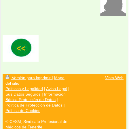
Versión para imprimir
|
Mapa
Vista Web
del sitio
Políticas y Legalidad
|
Aviso Legal
|
Sus Datos Seguros
|
Información
Básica Protección de Datos
|
Política de Protección de Datos
|
Política de Cookies
© CESM, Sindicato Profesional de
Médicos de Tenerife